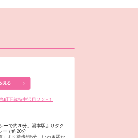
を見る
市鹿島町下蔵持中沢目２２−１
シーで約20分。湯本駅よりタク
シーで約20分
前」より徒歩約5分。いわき駅か