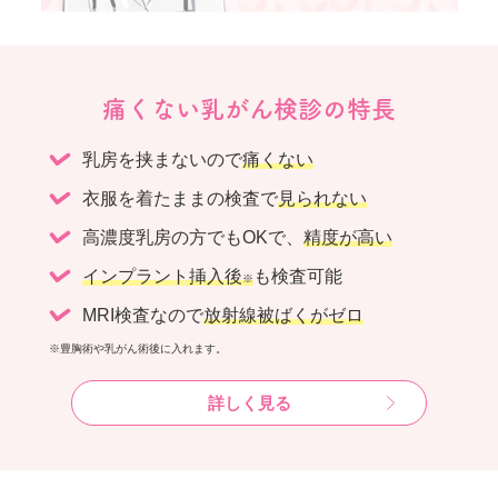
痛くない乳がん検診の特長
乳房を挟まないので
痛くない
衣服を着たままの検査で
見られない
高濃度乳房の方でもOKで、
精度が高い
インプラント挿入後
も検査可能
※
MRI検査なので
放射線被ばくがゼロ
※豊胸術や乳がん術後に入れます。
詳しく見る