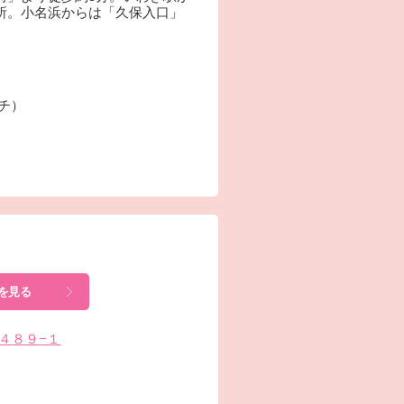
所。小名浜からは「久保入口」
ーチ）
を見る
田４８９−１