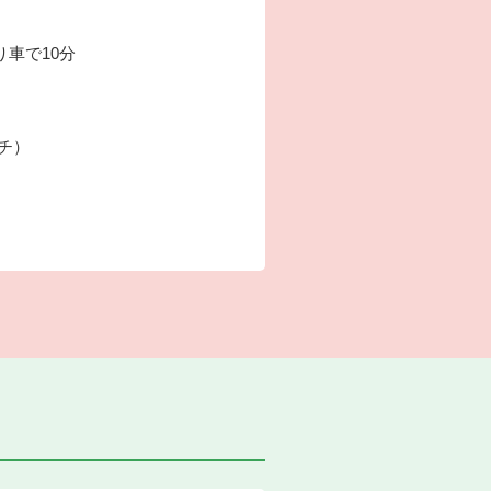
り車で10分
ーチ）