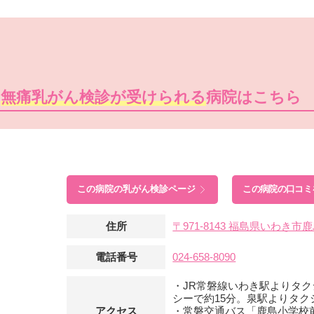
の
無痛乳がん検診が受けられる
病院はこちら
この病院の
乳がん検診ページ
この病院の口コミ
住所
〒971-8143 福島県いわき
電話番号
024-658-8090
・JR常磐線いわき駅よりタク
シーで約15分。泉駅よりタク
アクセス
・常磐交通バス「鹿島小学校