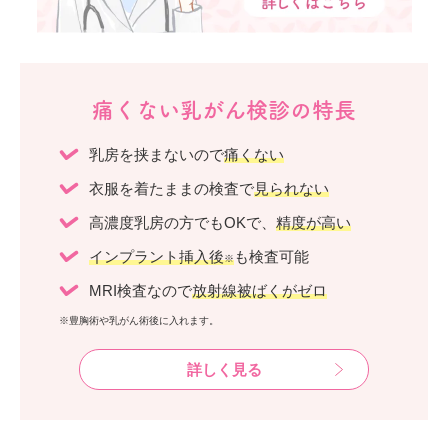
痛くない乳がん検診の特長
乳房を挟まないので
痛くない
衣服を着たままの検査で
見られない
高濃度乳房の方でもOKで、
精度が高い
インプラント挿入後
も検査可能
※
MRI検査なので
放射線被ばくがゼロ
※豊胸術や乳がん術後に入れます。
詳しく見る