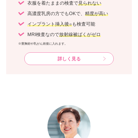
衣服を着たままの検査で
見られない
高濃度乳房の方でもOKで、
精度が高い
インプラント挿入後
も検査可能
※
MRI検査なので
放射線被ばくがゼロ
※豊胸術や乳がん術後に入れます。
詳しく見る