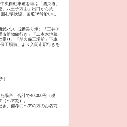
道と中央自動車道を結ぶ「圏央道」
穂、八王子方面」出口から約
を囲む環状線、国道16号沿いに
西武バス（2番乗り場）「三井ア
間市博物館行き」「二本木地蔵
に乗り、「船久保工場前」下車
久保工場前」より入間市駅行きを
ーチ）
場合、合計で40,000円（税
す（ペア割）。
だき、備考にペアの方のお名前