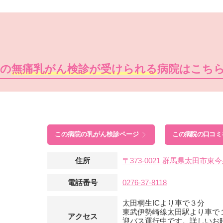
隣の
無痛乳がん検診が受けられる
病院はこち
この病院の
乳がん検診ページ
この病院の口コミ
住所
〒373-0021 群馬県太田市
電話番号
0276-37-8118
太田桐生ICより車で３分
東武伊勢崎線太田駅より車で
アクセス
迎バス運行中です。詳しいお