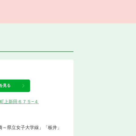
を見る
玉村町上新田６７５−４
崎～県立女子大学線」「板井」