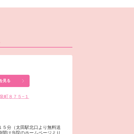
ら
を見る
東今泉町８７５−１
１５分（太田駅北口より無料送
時間は当院のホームページより