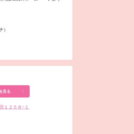
ーチ）
を見る
小谷田１２５８−１