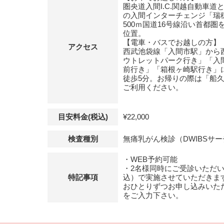
圏央道入間I.C.関越自動車
の入間インターチェンジ「瑞
500ｍ国道16号線沿い首都圏
位置。
【電車・バスでお越しの方】
アクセス
西武池袋線「入間市駅」から
ウトレットパーク行き」「入
前行き」「箱根ヶ崎駅行き」
徒歩5分。お帰りの際は「船
ご利用ください。
目安料金(税込)
¥22,000
検査種別
無痛乳がん検診（DWIBSサ
・WEB予約可能
・2名様同時にご受診いただいた
特記事項
込）で実施させていただきま
おひとりずつお申し込みいた
をご入力下さい。