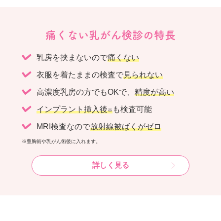
痛くない乳がん検診の特長
乳房を挟まないので
痛くない
衣服を着たままの検査で
見られない
高濃度乳房の方でもOKで、
精度が高い
インプラント挿入後
も検査可能
※
MRI検査なので
放射線被ばくがゼロ
※豊胸術や乳がん術後に入れます。
詳しく見る