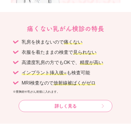
痛くない乳がん検診の特長
乳房を挟まないので
痛くない
衣服を着たままの検査で
見られない
高濃度乳房の方でもOKで、
精度が高い
インプラント挿入後
も検査可能
※
MRI検査なので
放射線被ばくがゼロ
※豊胸術や乳がん術後に入れます。
詳しく見る