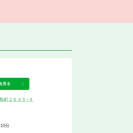
を見る
北成島町２６４５−４
10分