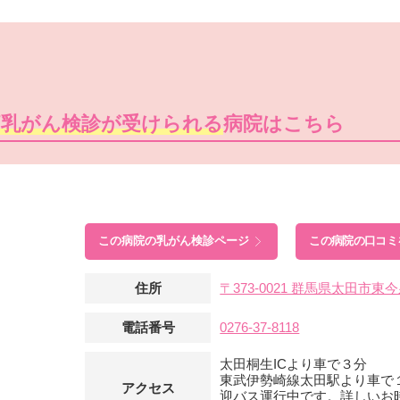
痛乳がん検診が受けられる
病院はこちら
この病院の
乳がん検診ページ
この病院の口コミ
住所
〒373-0021 群馬県太田市
電話番号
0276-37-8118
太田桐生ICより車で３分
東武伊勢崎線太田駅より車で
アクセス
迎バス運行中です。詳しいお