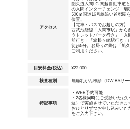
圏央道入間I.C.関越自動車
の入間インターチェンジ「瑞
500ｍ国道16号線沿い首都圏
位置。
【電車・バスでお越しの方】
アクセス
西武池袋線「入間市駅」から
ウトレットパーク行き」「入
前行き」「箱根ヶ崎駅行き」
徒歩5分。お帰りの際は「船
ご利用ください。
目安料金(税込)
¥22,000
検査種別
無痛乳がん検診（DWIBSサ
・WEB予約可能
・2名様同時にご受診いただいた
特記事項
込）で実施させていただきま
おひとりずつお申し込みいた
をご入力下さい。