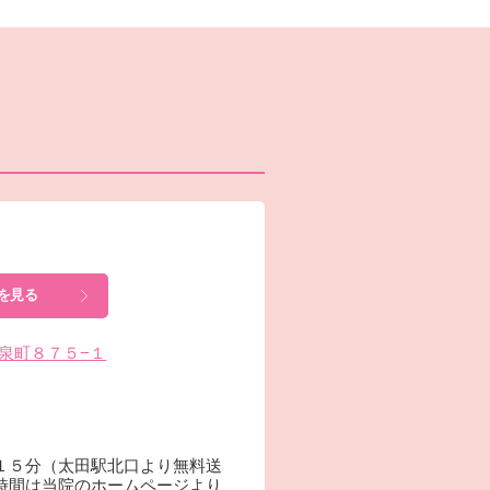
を見る
東今泉町８７５−１
１５分（太田駅北口より無料送
時間は当院のホームページより