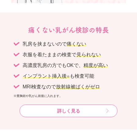
痛くない乳がん検診の特長
乳房を挟まないので
痛くない
衣服を着たままの検査で
見られない
高濃度乳房の方でもOKで、
精度が高い
インプラント挿入後
も検査可能
※
MRI検査なので
放射線被ばくがゼロ
※豊胸術や乳がん術後に入れます。
詳しく見る