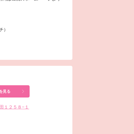
ーチ）
を見る
小谷田１２５８−１