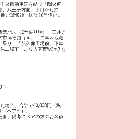
道と中央自動車道を結ぶ「圏央道」
穂、八王子方面」出口から約
を囲む環状線、国道16号沿いに
西武バス（2番乗り場）「三井ア
間市博物館行き」「二本木地蔵
に乗り、「船久保工場前」下車
久保工場前」より入間市駅行きを
ーチ）
場合、合計で40,000円（税
す（ペア割）。
だき、備考にペアの方のお名前