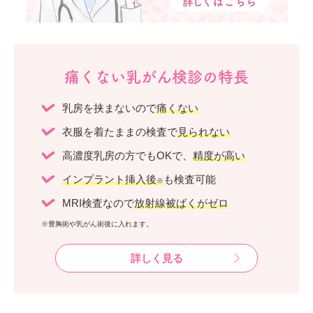
痛くない乳がん検診の特長
乳房を挟まないので
痛くない
衣服を着たままの検査で
見られない
高濃度乳房の方でもOKで、
精度が高い
インプラント挿入後
も検査可能
※
MRI検査なので
放射線被ばくがゼロ
※豊胸術や乳がん術後に入れます。
詳しく見る