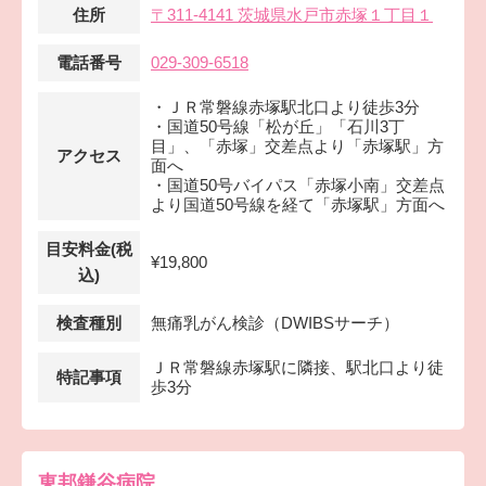
住所
〒311-4141 茨城県水戸市赤塚１丁目１
電話番号
029-309-6518
・ＪＲ常磐線赤塚駅北口より徒歩3分
・国道50号線「松が丘」「石川3丁
目」、「赤塚」交差点より「赤塚駅」方
アクセス
面へ
・国道50号バイパス「赤塚小南」交差点
より国道50号線を経て「赤塚駅」方面へ
目安料金(税
¥19,800
込)
検査種別
無痛乳がん検診（DWIBSサーチ）
ＪＲ常磐線赤塚駅に隣接、駅北口より徒
特記事項
歩3分
東邦鎌谷病院