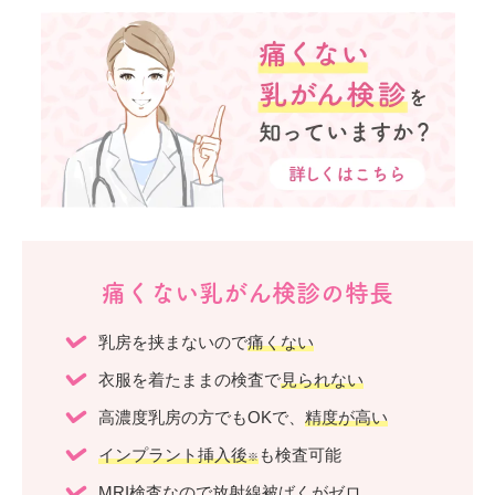
痛くない乳がん検診の特長
乳房を挟まないので
痛くない
衣服を着たままの検査で
見られない
高濃度乳房の方でもOKで、
精度が高い
インプラント挿入後
も検査可能
※
MRI検査なので
放射線被ばくがゼロ