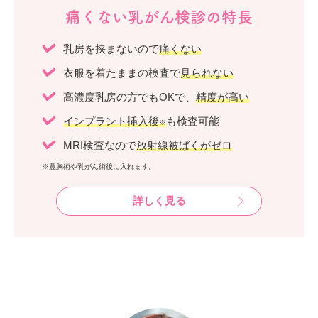
痛くない乳がん検診の特長
乳房を挟まないので
痛くない
衣服を着たままの検査で
見られない
高濃度乳房の方でもOKで、
精度が高い
インプラント挿入後
も検査可能
※
MRI検査なので
放射線被ばくがゼロ
※豊胸術や乳がん術後に入れます。
詳しく見る