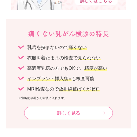
痛くない乳がん検診の特長
乳房を挟まないので
痛くない
衣服を着たままの検査で
見られない
高濃度乳房の方でもOKで、
精度が高い
インプラント挿入後
も検査可能
※
MRI検査なので
放射線被ばくがゼロ
※豊胸術や乳がん術後に入れます。
詳しく見る