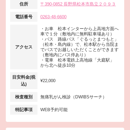
住所
〒390-0852 長野県松本市島立２０９３
電話番号
0263-48-6600
・お車 松本インターから上高地方面へ
車で１分（敷地内に無料駐車場あり）
・バス 路線バス「ぐるっとまつもと」
（松本・島内線）で、松本駅から当院ま
アクセス
でバスでお越しいただくことができます
（敷地内にバス停あり）
・電車 松本電鉄上高地線「大庭駅」
から北へ徒歩10分
目安料金(税
¥22,000
込)
検査種別
無痛乳がん検診（DWIBSサーチ）
特記事項
WEB予約可能