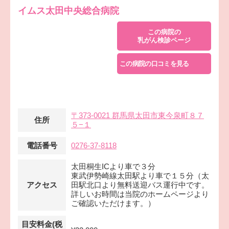
イムス太田中央総合病院
この病院の
乳がん検診ページ
この病院の口コミを見る
〒373-0021 群馬県太田市東今泉町８７
住所
５−１
電話番号
0276-37-8118
太田桐生ICより車で３分
東武伊勢崎線太田駅より車で１５分（太
アクセス
田駅北口より無料送迎バス運行中です。
詳しいお時間は当院のホームページより
ご確認いただけます。）
目安料金(税