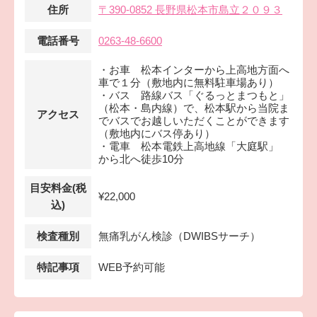
住所
〒390-0852 長野県松本市島立２０９３
電話番号
0263-48-6600
・お車 松本インターから上高地方面へ
車で１分（敷地内に無料駐車場あり）
・バス 路線バス「ぐるっとまつもと」
（松本・島内線）で、松本駅から当院ま
アクセス
でバスでお越しいただくことができます
（敷地内にバス停あり）
・電車 松本電鉄上高地線「大庭駅」
から北へ徒歩10分
目安料金(税
¥22,000
込)
検査種別
無痛乳がん検診（DWIBSサーチ）
特記事項
WEB予約可能