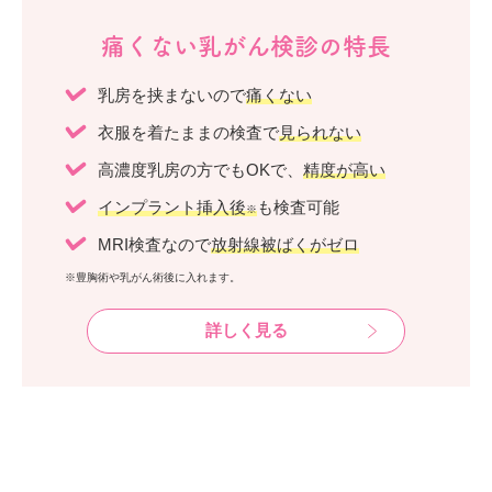
痛くない乳がん検診の特長
乳房を挟まないので
痛くない
衣服を着たままの検査で
見られない
高濃度乳房の方でもOKで、
精度が高い
インプラント挿入後
も検査可能
※
MRI検査なので
放射線被ばくがゼロ
※豊胸術や乳がん術後に入れます。
詳しく見る