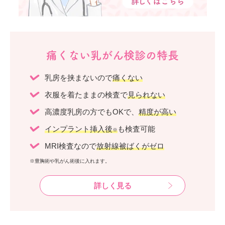
痛くない乳がん検診の特長
乳房を挟まないので
痛くない
衣服を着たままの検査で
見られない
高濃度乳房の方でもOKで、
精度が高い
インプラント挿入後
も検査可能
※
MRI検査なので
放射線被ばくがゼロ
※豊胸術や乳がん術後に入れます。
詳しく見る