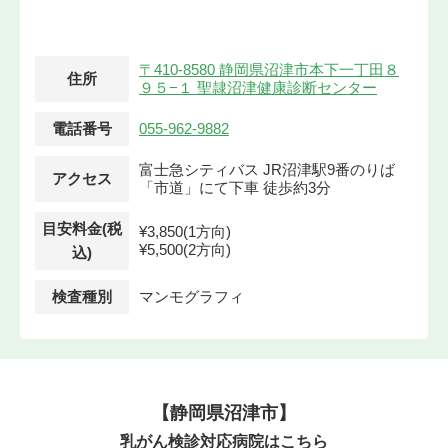
〒410-8580 静岡県沼津市本下一丁田８
住所
９５−１ 聖隷沼津健康診断センター
電話番号
055-962-9882
富士急シティバス JR沼津駅9番のりば
アクセス
「市道」にて下車 徒歩約3分
目安料金(税
¥3,850(1方向)
¥5,500(2方向)
込)
検査種別
マンモグラフィ
【静岡県沼津市】
乳がん検診対応病院はこちら