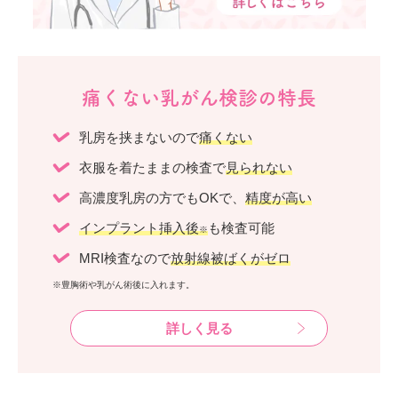
痛くない乳がん検診の特長
乳房を挟まないので
痛くない
衣服を着たままの検査で
見られない
高濃度乳房の方でもOKで、
精度が高い
インプラント挿入後
も検査可能
※
MRI検査なので
放射線被ばくがゼロ
※豊胸術や乳がん術後に入れます。
詳しく見る