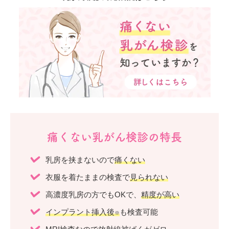
痛くない乳がん検診の特長
乳房を挟まないので
痛くない
衣服を着たままの検査で
見られない
高濃度乳房の方でもOKで、
精度が高い
インプラント挿入後
も検査可能
※