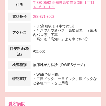
〒780-8562 高知県高知市秦南町１丁目
住所
４−６３−１１
電話番号
088-871-3602
・JR高知駅より車で約5分
・とさでん交通バス「高知日赤」（敷地
アクセス
内バス停）下車
・高知道「高知IC」より車で約5分
目安料金(税
¥22,000
込)
検査種別
無痛乳がん検診（DWIBSサーチ）
・WEB予約可能
特記事項
・二日ドック、一日ドック、脳ドックな
ど各種コースをご用意
愛宕病院