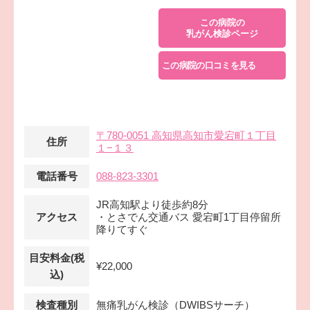
この病院の
乳がん検診ページ
この病院の口コミを見る
〒780-0051 高知県高知市愛宕町１丁目
住所
１−１３
電話番号
088-823-3301
JR高知駅より徒歩約8分
アクセス
・とさでん交通バス 愛宕町1丁目停留所
降りてすぐ
目安料金(税
¥22,000
込)
検査種別
無痛乳がん検診（DWIBSサーチ）