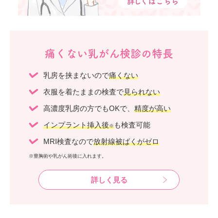
痛くない乳がん検診の特長
乳房を挟まないので
痛くない
衣服を着たままの検査で
見られない
高濃度乳房の方でもOKで、
精度が高い
インプラント挿入後
も検査可能
※
MRI検査なので
放射線被ばくがゼロ
※豊胸術や乳がん術後に入れます。
詳しく見る