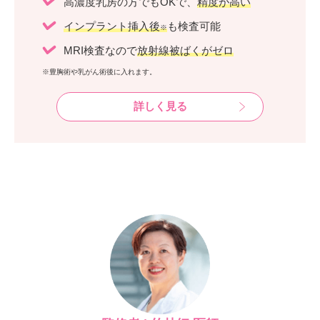
高濃度乳房の方でもOKで、
精度が高い
インプラント挿入後
も検査可能
※
MRI検査なので
放射線被ばくがゼロ
※豊胸術や乳がん術後に入れます。
詳しく見る