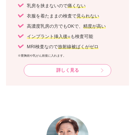
乳房を挟まないので
痛くない
衣服を着たままの検査で
見られない
高濃度乳房の方でもOKで、
精度が高い
インプラント挿入後
も検査可能
※
MRI検査なので
放射線被ばくがゼロ
※豊胸術や乳がん術後に入れます。
詳しく見る