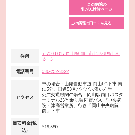
この病院の
乳がん検診ページ
この病院の口コミを見る
〒700-0017 岡山県岡山市北区伊島北町
住所
６−３
電話番号
086-252-3222
車の場合：山陽自動車道 岡山I.C下車 南
に5分、国道53号バイパス沿い左手
公共交通機関の場合：岡山駅西口バスタ
アクセス
ーミナル23番乗り場 岡電バス 『中央病
院・津高営業所』行き「岡山中央病院
前」下車
目安料金(税
¥19,580
込)