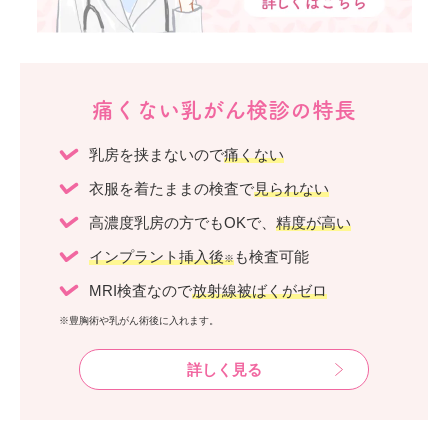
痛くない乳がん検診の特長
乳房を挟まないので
痛くない
衣服を着たままの検査で
見られない
高濃度乳房の方でもOKで、
精度が高い
インプラント挿入後
も検査可能
※
MRI検査なので
放射線被ばくがゼロ
※豊胸術や乳がん術後に入れます。
詳しく見る