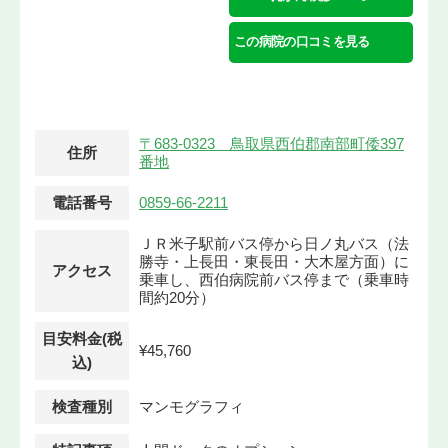
この病院の口コミを見る
〒683-0323 鳥取県西伯郡南部町倭397
住所
番地
電話番号
0859-66-2211
ＪＲ米子駅前バス停から日ノ丸バス（法
勝寺・上長田・東長田・大木屋方面）に
アクセス
乗車し、西伯病院前バス停まで（乗車時
間約20分）
目安料金(税
¥45,760
込)
検査種別
マンモグラフィ