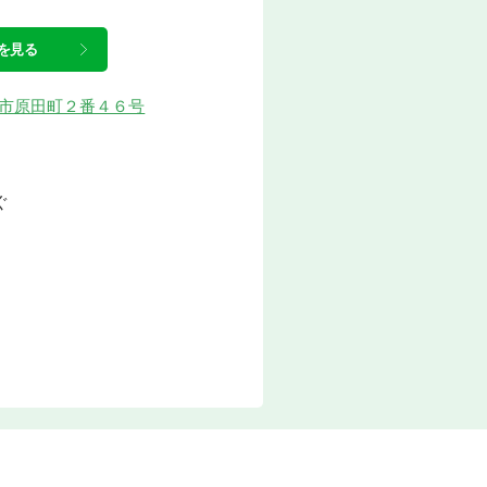
を見る
川内市原田町２番４６号
ぐ