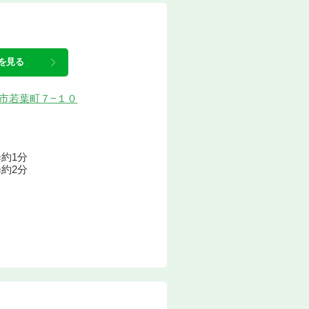
を見る
川内市若葉町７−１０
約1分
約2分