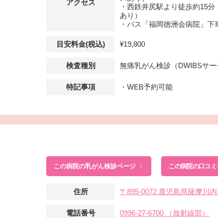
アクセス
・西鉄井尻駅より徒歩約15
あり）
・バス「福岡徳洲会病院」下
目安料金(税込)
¥19,800
検査種別
無痛乳がん検診（DWIBSサ
特記事項
・WEB予約可能
この病院の
乳がん検診ページ
この病院の口コミ
住所
〒895-0072 鹿児島県薩摩
電話番号
0996-27-6700 （放射線部）