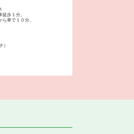
ス
車徒歩１分。
から車で１０分。
ーチ）