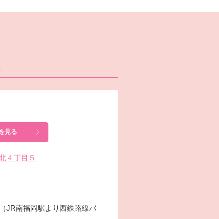
ら
を見る
須玖北４丁目５
分（JR南福岡駅より西鉄路線バ