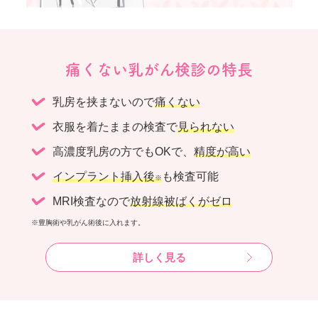
痛くない乳がん検診の特長
乳房を挟まないので
痛くない
衣服を着たままの検査で
見られない
高濃度乳房の方でもOKで、
精度が高い
インプラント挿入後
も検査可能
※
MRI検査なので
放射線被ばくがゼロ
※豊胸術や乳がん術後に入れます。
詳しく見る