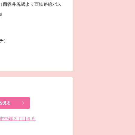
分（西鉄井尻駅より西鉄路線バス
車
ーチ）
を見る
川内市中郷３丁目６５