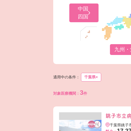
中国
四国
九州・
適用中の条件：
千葉県
×
3
対象医療機関：
件
銚子市立
千葉県銚子
17,2