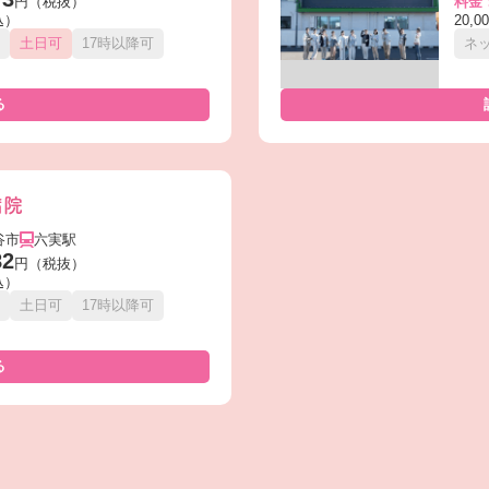
円（税抜）
料金
込）
20,
土日可
17時以降可
ネ
る
病院
谷市
六実駅
82
円（税抜）
込）
土日可
17時以降可
る