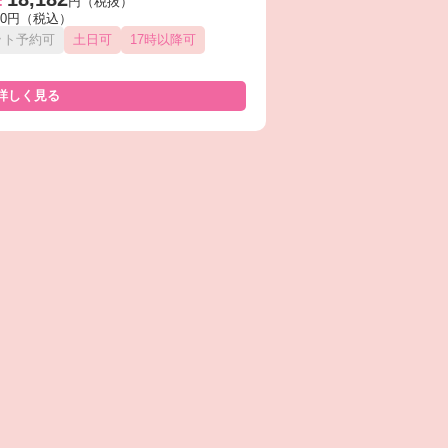
：
円（税抜）
000円（税込）
ット予約可
土日可
17時以降可
詳しく見る