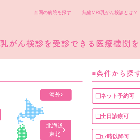
全国の病院を探す
無痛MRI乳がん検診とは？
I乳がん検診を
受診できる医療機関を
条件から探
海外
ネット予約可
土日診療可
北海道
東北
17時以降可