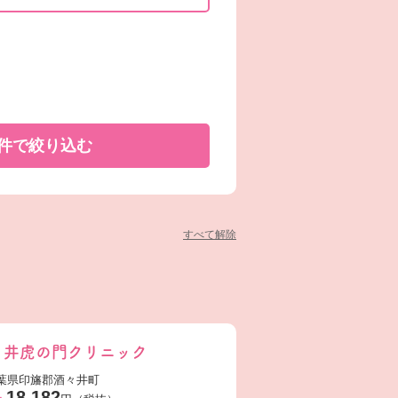
件で
絞り込む
すべて解除
々井虎の門クリニック
葉県印旛郡酒々井町
18,182