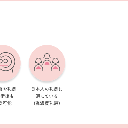
術や乳房
日本人の乳房に
手術後も
適している
査可能
(高濃度乳房)