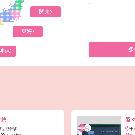
関東
東海
条
沖縄
病院
酒
市
観音駅
千
73