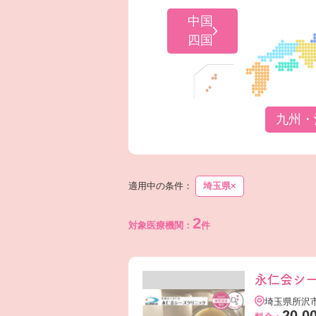
中国
四国
九州・
適用中の条件：
埼玉県
×
2
対象医療機関：
件
永仁会シ
埼玉県所沢
20,0