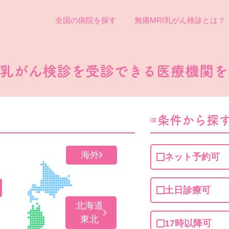
全国の病院を探す
無痛MRI乳がん検診とは？
I乳がん検診を
受診できる医療機関を
条件から探
海外
ネット予約可
土日診療可
北海道
東北
17時以降可