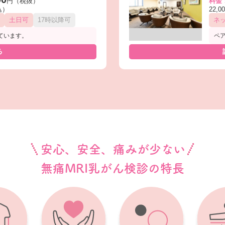
円（税抜）
料金
込）
22,
土日可
17時以降可
ネ
ています。
ペ
る
安心、安全、痛みが少ない
無痛MRI乳がん検診の特長