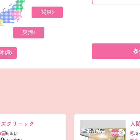
関東
東海
条
沖縄
ーズクリニック
入
市
所沢駅
埼
00