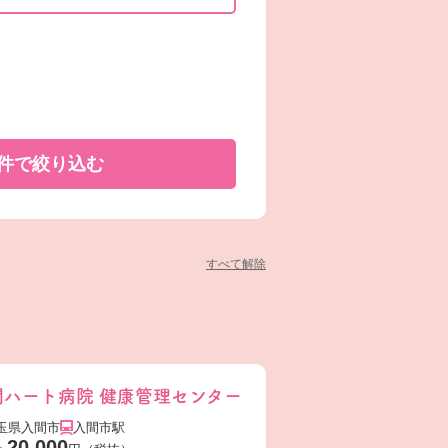
件で
絞り込む
すべて解除
間ハート病院 健康管理センター
玉県入間市
入間市駅
20,000