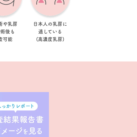
術や乳房
日本人の乳房に
手術後も
適している
査可能
(高濃度乳房)