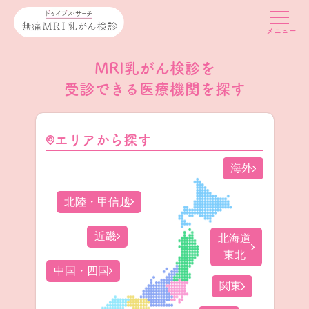
MRI乳がん検診を
受診できる医療機関を探す
エリアから探す
海外
北陸・甲信越
近畿
北海道
東北
中国・四国
関東