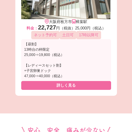
大阪府枚方市
樟葉駅
22,727
料金：
円（税抜）
25,000円（税込）
ネット予約可
土日可
17時以降可
【昼割】
13時台の枠限定
25,000⇒19,800（税込）
【レディースセット割】
+子宮卵巣ドック
47,000⇒40,000（税込）
詳しく見る
安心、安全、痛みが少ない