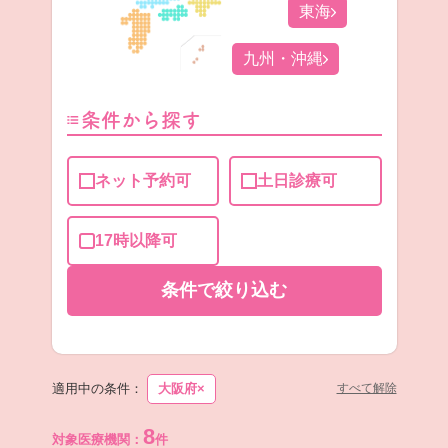
東海
九州・沖縄
条件から探す
ネット予約可
土日診療可
17時以降可
条件で
絞り込む
適用中の条件：
大阪府
×
すべて解除
8
対象医療機関：
件