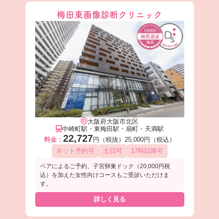
梅田東画像診断クリニック
大阪府大阪市北区
中崎町駅・東梅田駅・扇町・天満駅
22,727
料金：
円（税抜）
25,000円（税込）
ネット予約可
土日可
17時以降可
ペアによるご予約、子宮卵巣ドック（20,000円税
込）を加えた女性向けコースもご受診いただけま
す。
詳しく見る