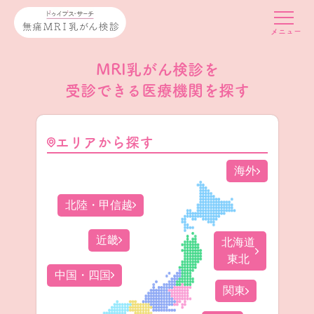
MRI乳がん検診を
受診できる医療機関を探す
エリアから探す
海外
北陸・甲信越
近畿
北海道
東北
中国・四国
関東