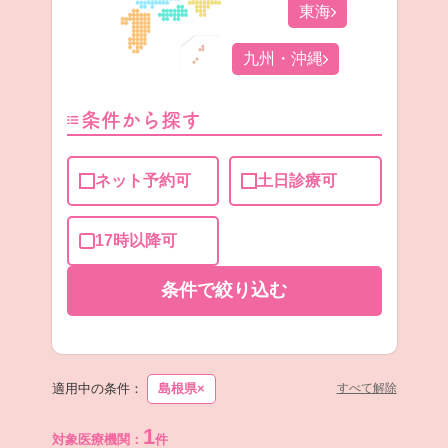
東海
九州・沖縄
条件から探す
ネット予約可
土日診療可
17時以降可
条件で
絞り込む
適用中の条件：
島根県
×
すべて解除
1
対象医療機関：
件