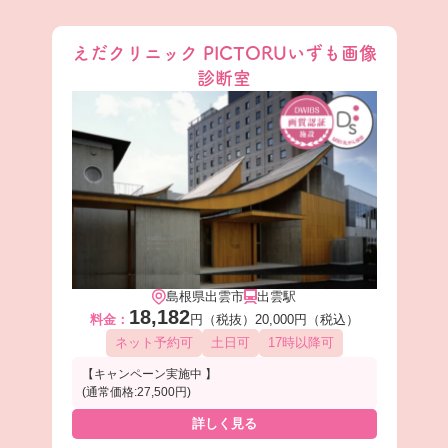
えだクリニック PICTORUいずも画像
診断室
島根県出雲市
出雲駅
18,182
料金：
円（税抜）
20,000円（税込）
ネット予約可
土日可
17時以降可
【キャンペーン実施中 】
(通常価格:27,500円)
詳しく見る