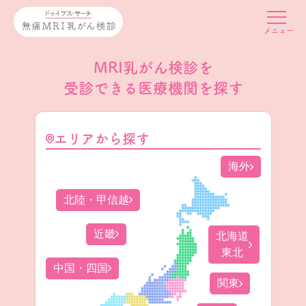
MRI乳がん検診を
受診できる医療機関を探す
エリアから探す
海外
北陸・甲信越
近畿
北海道
東北
中国・四国
関東