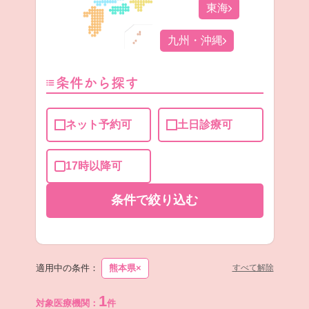
東海
九州・沖縄
条件から探す
ネット予約可
土日診療可
17時以降可
条件で
絞り込む
適用中の条件：
熊本県
×
すべて解除
1
対象医療機関：
件