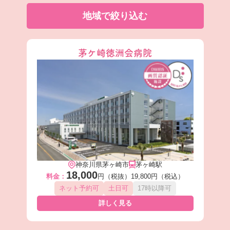
地域で絞り込む
茅ケ崎徳洲会病院
神奈川県茅ヶ崎市
茅ヶ崎駅
18,000
料金：
円（税抜）
19,800円（税込）
ネット予約可
土日可
17時以降可
詳しく見る