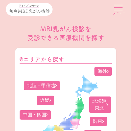
MRI乳がん検診を
受診できる医療機関を探す
エリアから探す
海外
北陸・甲信越
近畿
北海道
東北
中国・四国
関東