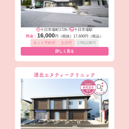
十日市場町1726-7
十日市場駅
16,000
料金：
円（税抜）
17,600円（税込）
ネット予約可
土日可
17時以降可
詳しく見る
港北エヌティークリニック