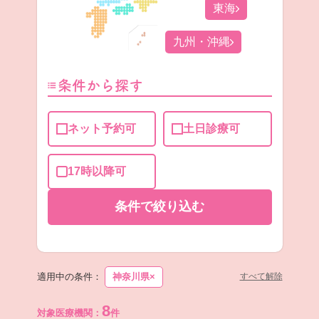
東海
九州・沖縄
条件から探す
ネット予約可
土日診療可
17時以降可
条件で
絞り込む
適用中の条件：
神奈川県
×
すべて解除
8
対象医療機関：
件