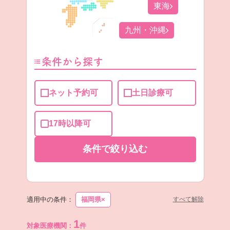
東海
九州・沖縄
条件から探す
ネット予約可
土日診療可
17時以降可
条件で
絞り込む
適用中の条件：
福岡県
×
すべて解除
1
対象医療機関：
件