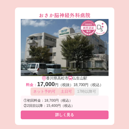
おさか脳神経外科病院
香川県高松市
仏生山駅
17,000
料金：
円（税抜）
18,700円（税込）
ネット予約可
土日可
17時以降可
①初回料金：18,700円（税込）
②2回目以降：15,400円（税込）
詳しく見る