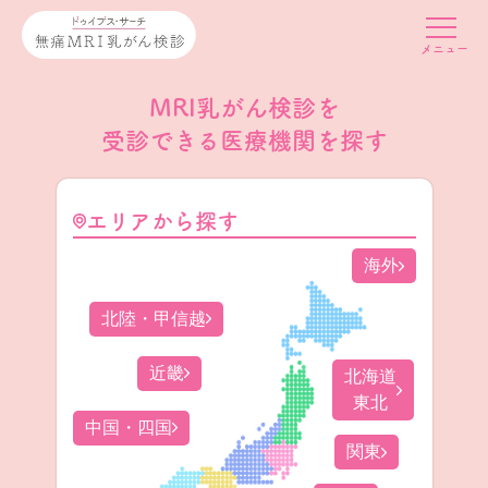
MRI乳がん検診を
受診できる医療機関を探す
エリアから探す
海外
北陸・甲信越
近畿
北海道
東北
中国・四国
関東