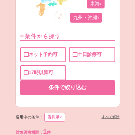
東海
九州・沖縄
条件から探す
ネット予約可
土日診療可
17時以降可
条件で
絞り込む
適用中の条件：
香川県
×
すべて解除
1
対象医療機関：
件