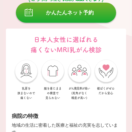
かんたんネット予約
日本人女性に選ばれる
痛くないMRI乳がん検診
乳房を
服を着たまま
がん発見率が
高い
被ばくがゼロ
挟まない
ので
の
検査で
(死角がなく
だから安心
痛くない
見られない
精度が高い)
病院の特徴
地域の生活に密着した医療と福祉の充実を志していま