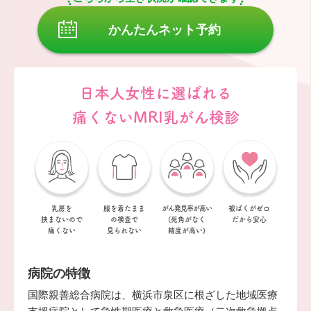
かんたんネット予約
日本人女性に選ばれる
痛くないMRI乳がん検診
乳房を
服を着たまま
がん発見率が
高い
被ばくがゼロ
挟まない
ので
の
検査で
(死角がなく
だから安心
痛くない
見られない
精度が高い)
病院の特徴
国際親善総合病院は、横浜市泉区に根ざした地域医療