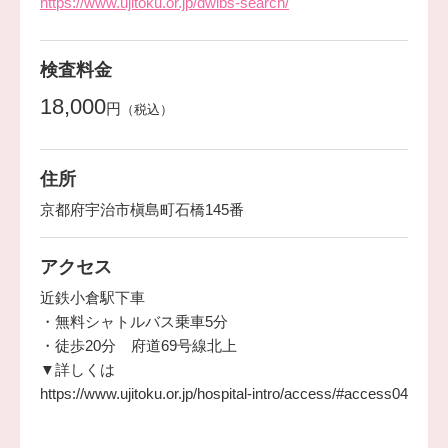
https://www.ujitoku.or.jp/dwibs-search/
検査料金
18,000
円
（税込）
住所
京都府宇治市槇島町石橋145番
アクセス
近鉄小倉駅下車
・無料シャトルバス乗車5分
・徒歩20分 府道69号線北上
▼詳しくは
https://www.ujitoku.or.jp/hospital-intro/access/#access04