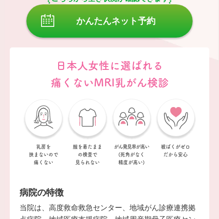
かんたんネット予約
日本人女性に選ばれる
痛くないMRI乳がん検診
乳房を
服を着たまま
がん発見率が
高い
被ばくがゼロ
挟まない
ので
の
検査で
(死角がなく
だから安心
痛くない
見られない
精度が高い)
病院の特徴
当院は、高度救命救急センター、地域がん診療連携拠