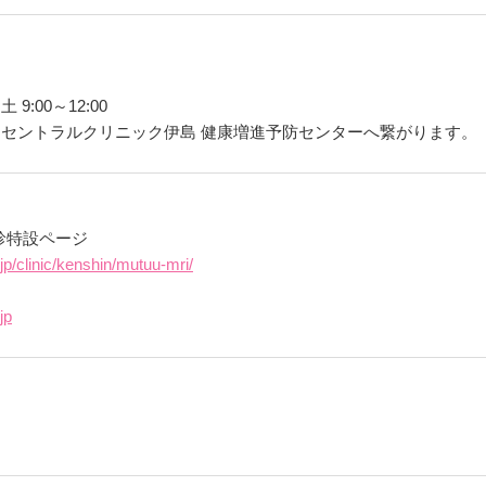
土 9:00～12:00
 セントラルクリニック伊島 健康増進予防センターへ繋がります。
診特設ページ
jp/clinic/kenshin/mutuu-mri/
jp