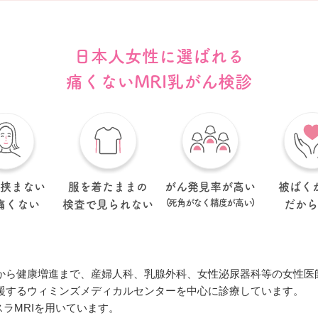
日本人女性に選ばれる
痛くないMRI乳がん検診
を
挟まない
服を着たまま
の
がん発見率が
高い
被ばく
(死角がなく
精度が高い)
痛くない
検査で
見られない
だから
から健康増進まで、産婦人科、乳腺外科、女性泌尿器科等の女性医
援するウィミンズメディカルセンターを中心に診療しています。
スラMRIを用いています。