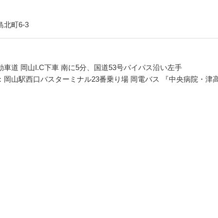
北町6-3
車道 岡山I.C下車 南に5分、国道53号バイパス沿い左手
：岡山駅西口バスターミナル23番乗り場 岡電バス 『中央病院・津