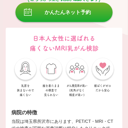
かんたんネット予約
日本人女性に選ばれる
痛くないMRI乳がん検診
乳房を
服を着たまま
がん発見率が
高い
被ばくがゼロ
挟まない
ので
の
検査で
(死角がなく
だから安心
痛くない
見られない
精度が高い)
病院の特徴
当院は埼玉県所沢市にあります、PET/CT・MRI・CT