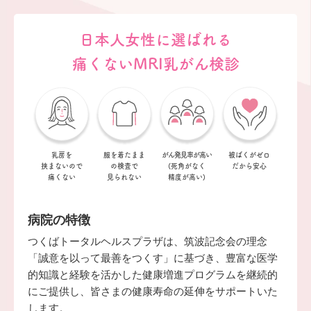
日本人女性に選ばれる
痛くないMRI乳がん検診
乳房を
服を着たまま
がん発見率が
高い
被ばくがゼロ
挟まない
ので
の
検査で
(死角がなく
だから安心
痛くない
見られない
精度が高い)
病院の特徴
つくばトータルヘルスプラザは、筑波記念会の理念
「誠意を以って最善をつくす」に基づき、豊富な医学
的知識と経験を活かした健康増進プログラムを継続的
にご提供し、皆さまの健康寿命の延伸をサポートいた
します。