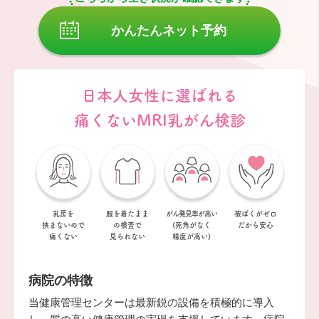
かんたんネット予約
日本人女性に選ばれる
痛くないMRI乳がん検診
乳房を
服を着たまま
がん発見率が
高い
被ばくがゼロ
挟まない
ので
の
検査で
(死角がなく
だから安心
痛くない
見られない
精度が高い)
病院の特徴
当健康管理センターは最新鋭の設備を積極的に導入